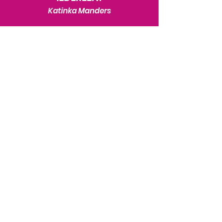
Katinka Manders
Contact
Katinka Manders
+31 6 46245251
Niels Burger