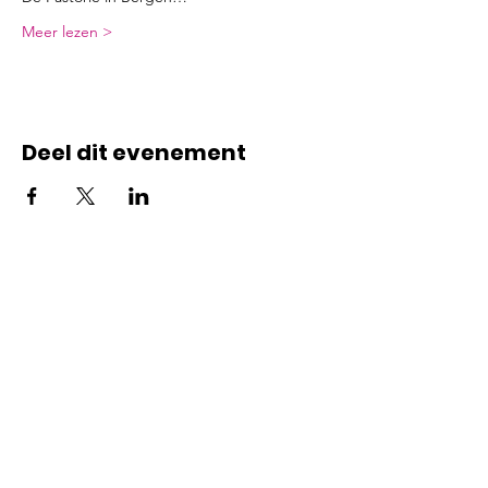
Meer lezen >
Deel dit evenement
Contact
Katinka Manders
+31 6 46245251
Niels Burger
+31 6 14432244
ADRES: