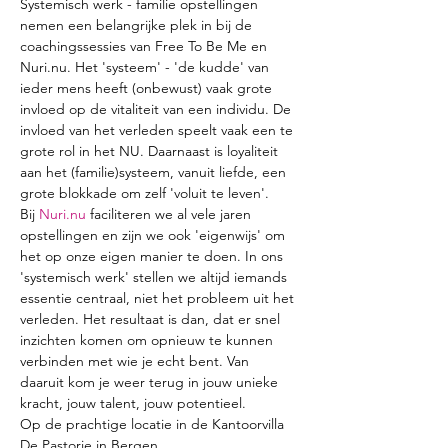
Systemisch werk - familie opstellingen 
nemen een belangrijke plek in bij de 
coachingssessies van Free To Be Me en 
Nuri.nu. Het 'systeem' - 'de kudde' van 
ieder mens heeft (onbewust) vaak grote 
invloed op de vitaliteit van een individu. De 
invloed van het verleden speelt vaak een te 
grote rol in het NU. Daarnaast is loyaliteit 
aan het (familie)systeem, vanuit liefde, een 
grote blokkade om zelf 'voluit te leven'.
Bij 
Nuri.nu
 faciliteren we al vele jaren 
opstellingen en zijn we ook 'eigenwijs' om 
het op onze eigen manier te doen. In ons 
'systemisch werk' stellen we altijd iemands 
essentie centraal, niet het probleem uit het 
verleden. Het resultaat is dan, dat er snel 
inzichten komen om opnieuw te kunnen 
verbinden met wie je echt bent. Van 
daaruit kom je weer terug in jouw unieke 
kracht, jouw talent, jouw potentieel.
Op de prachtige locatie in de Kantoorvilla 
De Pastorie in Bergen…