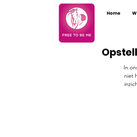
Home
Wi
Opstel
In on
niet 
inzi