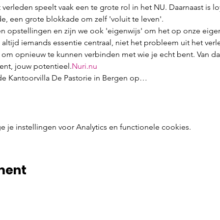
 verleden speelt vaak een te grote rol in het NU. Daarnaast is loy
de, een grote blokkade om zelf 'voluit te leven'.
aren opstellingen en zijn we ook 'eigenwijs' om het op onze eige
 altijd iemands essentie centraal, niet het probleem uit het verle
 om opnieuw te kunnen verbinden met wie je echt bent. Van daa
ent, jouw potentieel.
Nuri.nu
de Kantoorvilla De Pastorie in Bergen op…
e instellingen voor Analytics en functionele cookies.
ment