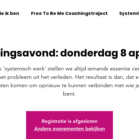
e ik ben
Free To Be Me Coachingstraject
Systemi
lingsavond: donderdag 8 apr
s 'systemisch werk' stellen we altijd iemands essentie cen
het probleem uit het verleden. Het resultaat is dan, dat e
chten komen om opnieuw te kunnen verbinden met wie je
bent.
Registratie is afgesloten
Andere evenementen bekijken