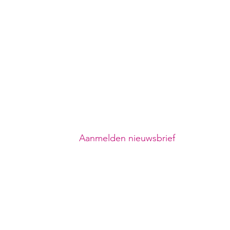
Ontvang mijn nieuwsbrief
Wil jij op de hoogte blijven van mijn
nieuwsberichten, coachingssessies,
workshops en meer?
Meld je dan aan voor mijn nieuwsbrief.
Je hebt altijd de mogelijkheid om
weer uit te schrijven.
Aanmelden nieuwsbrief
71
deel van
Nuri.nu